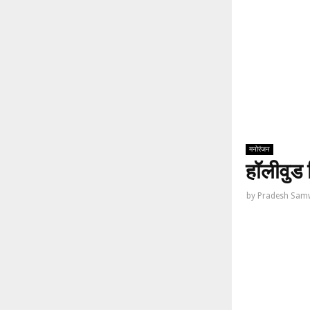
मनोरंजन
हॉलीवुड 
by
Pradesh Sam