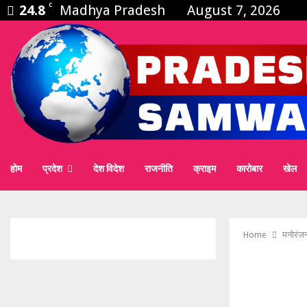
24.8
C
Madhya Pradesh
August 7, 2026
होम
प्रदेश
देश विदेश
राजनीति
क्राइम
कारोबार
खेल
Home
मनोरंज