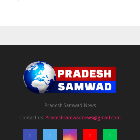
Pradesh Samwad News
Contact us:
Pradeshsamwadnews@gmail.com