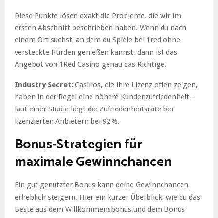
Diese Punkte lösen exakt die Probleme, die wir im
ersten Abschnitt beschrieben haben. Wenn du nach
einem Ort suchst, an dem du Spiele bei 1red ohne
versteckte Hürden genießen kannst, dann ist das
Angebot von 1Red Casino genau das Richtige.
Industry Secret:
Casinos, die ihre Lizenz offen zeigen,
haben in der Regel eine höhere Kundenzufriedenheit –
laut einer Studie liegt die Zufriedenheitsrate bei
lizenzierten Anbietern bei 92 %.
Bonus‑Strategien für
maximale Gewinnchancen
Ein gut genutzter Bonus kann deine Gewinnchancen
erheblich steigern. Hier ein kurzer Überblick, wie du das
Beste aus dem Willkommensbonus und dem Bonus