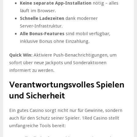
Keine separate App‑Installation
nötig – alles
läuft im Browser.
Schnelle Ladezeiten
dank moderner
Server‑Infrastruktur.
Alle Bonus‑Features
sind mobil verfügbar,
inklusive Bonus ohne Einzahlung.
Quick Win:
Aktiviere Push‑Benachrichtigungen, um
sofort über neue Jackpots und Sonderaktionen
informiert zu werden.
Verantwortungsvolles Spielen
und Sicherheit
Ein gutes Casino sorgt nicht nur für Gewinne, sondern
auch für den Schutz seiner Spieler. 1Red Casino stellt
umfangreiche Tools bereit: