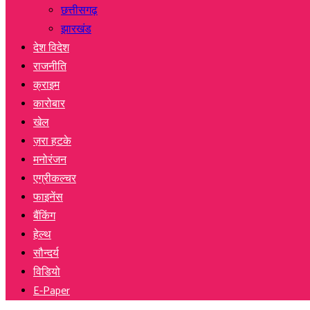
छत्तीसगढ़
झारखंड
देश विदेश
राजनीति
क्राइम
कारोबार
खेल
ज़रा हटके
मनोरंजन
एग्रीकल्चर
फाइनेंस
बैंकिंग
हेल्थ
सौन्दर्य
विडियो
E-Paper