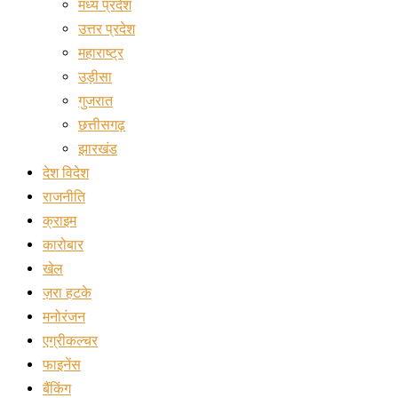
मध्य प्रदेश
उत्तर प्रदेश
महाराष्ट्र
उड़ीसा
गुजरात
छत्तीसगढ़
झारखंड
देश विदेश
राजनीति
क्राइम
कारोबार
खेल
ज़रा हटके
मनोरंजन
एग्रीकल्चर
फाइनेंस
बैंकिंग