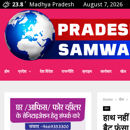
23.8
C
Madhya Pradesh
August 7, 2026
होम
प्रदेश
देश विदेश
राजनीति
क्राइम
कारोबार
खेल
Home
खेल
खेल
हाथ नहीं 
बैट फंसा