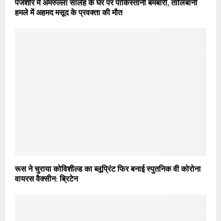
पंजशीर में अमरुल्‍ला सालेह के घर पर पाकिस्‍तानी बमबारी, तालिबानी
हमले में अहमद मसूद के प्रवक्‍ता की मौत
रूस ने चुराया कोविशील्‍ड का ब्‍लूप्रिंट फिर बनाई स्‍पुतनिक वी कोरोना
वायरस वैक्‍सीन: ब्रिटेन