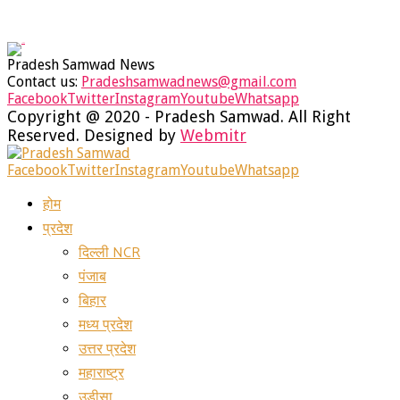
Pradesh Samwad News
Contact us:
Pradeshsamwadnews@gmail.com
Facebook
Twitter
Instagram
Youtube
Whatsapp
Copyright @ 2020 - Pradesh Samwad. All Right
Reserved. Designed by
Webmitr
Facebook
Twitter
Instagram
Youtube
Whatsapp
होम
प्रदेश
दिल्ली NCR
पंजाब
बिहार
मध्य प्रदेश
उत्तर प्रदेश
महाराष्ट्र
उड़ीसा