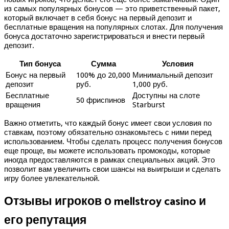
из самых популярных бонусов — это приветственный пакет,
который включает в себя бонус на первый депозит и
бесплатные вращения на популярных слотах. Для получения
бонуса достаточно зарегистрироваться и внести первый
депозит.
Тип бонуса
Сумма
Условия
Бонус на первый
100% до 20,000
Минимальный депозит
депозит
руб.
1,000 руб.
Бесплатные
Доступны на слоте
50 фриспинов
вращения
Starburst
Важно отметить, что каждый бонус имеет свои условия по
ставкам, поэтому обязательно ознакомьтесь с ними перед
использованием. Чтобы сделать процесс получения бонусов
еще проще, вы можете использовать промокоды, которые
иногда предоставляются в рамках специальных акций. Это
позволит вам увеличить свои шансы на выигрыши и сделать
игру более увлекательной.
Отзывы игроков о mellstroy casino и
его репутация