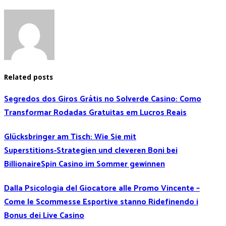
Related posts
Segredos dos Giros Grátis no Solverde Casino: Como
Transformar Rodadas Gratuitas em Lucros Reais
Glücksbringer am Tisch: Wie Sie mit
Superstitions‑Strategien und cleveren Boni bei
BillionaireSpin Casino im Sommer gewinnen
Dalla Psicologia del Giocatore alle Promo Vincente –
Come le Scommesse Esportive stanno Ridefinendo i
Bonus dei Live Casino