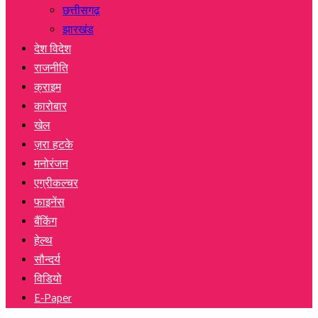
छत्तीसगढ़
झारखंड
देश विदेश
राजनीति
क्राइम
कारोबार
खेल
ज़रा हटके
मनोरंजन
एग्रीकल्चर
फाइनेंस
बैंकिंग
हेल्थ
सौन्दर्य
विडियो
E-Paper