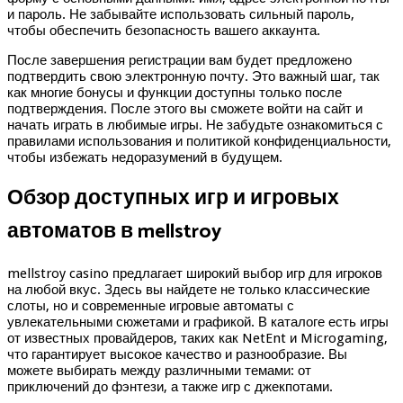
и пароль. Не забывайте использовать сильный пароль,
чтобы обеспечить безопасность вашего аккаунта.
После завершения регистрации вам будет предложено
подтвердить свою электронную почту. Это важный шаг, так
как многие бонусы и функции доступны только после
подтверждения. После этого вы сможете войти на сайт и
начать играть в любимые игры. Не забудьте ознакомиться с
правилами использования и политикой конфиденциальности,
чтобы избежать недоразумений в будущем.
Обзор доступных игр и игровых
автоматов в mellstroy
mellstroy casino предлагает широкий выбор игр для игроков
на любой вкус. Здесь вы найдете не только классические
слоты, но и современные игровые автоматы с
увлекательными сюжетами и графикой. В каталоге есть игры
от известных провайдеров, таких как NetEnt и Microgaming,
что гарантирует высокое качество и разнообразие. Вы
можете выбирать между различными темами: от
приключений до фэнтези, а также игр с джекпотами.