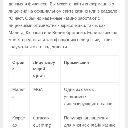
данных и финансов. Вы можете найти информацию о
лицензии на официальном сайте казино или в разделе
“О нас”. Обычно надежные казино работают с
лицензиями от известных юрисдикций, таких как
Мальта, Кюрасао или Великобритания. Если казино не
может предоставить информацию о лицензии, стоит
задуматься о его надежности.
Стран
Лицензиру
Примечания
а
ющий
орган
Мальт
MGA
Один из самых
а
уважаемых
лицензирующих органов
Кюрас
Curacao
Популярная лицензия
ао
eGaming
для многих онлайн казино