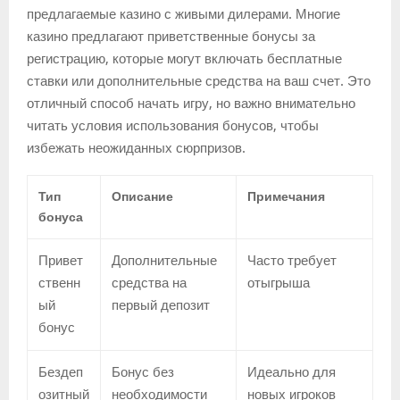
предлагаемые казино с живыми дилерами. Многие
казино предлагают приветственные бонусы за
регистрацию, которые могут включать бесплатные
ставки или дополнительные средства на ваш счет. Это
отличный способ начать игру, но важно внимательно
читать условия использования бонусов, чтобы
избежать неожиданных сюрпризов.
Тип
Описание
Примечания
бонуса
Привет
Дополнительные
Часто требует
ственн
средства на
отыгрыша
ый
первый депозит
бонус
Бездеп
Бонус без
Идеально для
озитный
необходимости
новых игроков