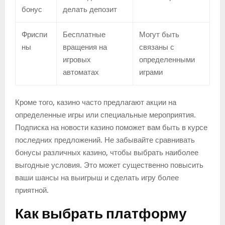
бонус
делать депозит
Фриспи
Бесплатные
Могут быть
ны
вращения на
связаны с
игровых
определенными
автоматах
играми
Кроме того, казино часто предлагают акции на
определенные игры или специальные мероприятия.
Подписка на новости казино поможет вам быть в курсе
последних предложений. Не забывайте сравнивать
бонусы различных казино, чтобы выбрать наиболее
выгодные условия. Это может существенно повысить
ваши шансы на выигрыш и сделать игру более
приятной.
Как выбрать платформу