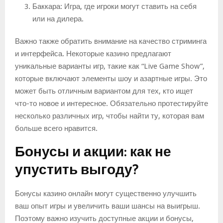
Баккара: Игра, где игроки могут ставить на себя
или на дилера.
Важно также обратить внимание на качество стриминга
и интерфейса. Некоторые казино предлагают
уникальные варианты игр, такие как “Live Game Show”,
которые включают элементы шоу и азартные игры. Это
может быть отличным вариантом для тех, кто ищет
что-то новое и интересное. Обязательно протестируйте
несколько различных игр, чтобы найти ту, которая вам
больше всего нравится.
Бонусы и акции: как не
упустить выгоду?
Бонусы казино онлайн могут существенно улучшить
ваш опыт игры и увеличить ваши шансы на выигрыш.
Поэтому важно изучить доступные акции и бонусы,