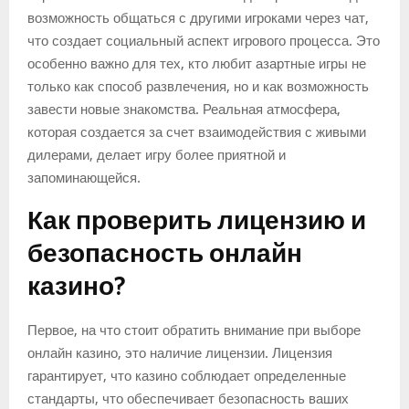
возможность общаться с другими игроками через чат,
что создает социальный аспект игрового процесса. Это
особенно важно для тех, кто любит азартные игры не
только как способ развлечения, но и как возможность
завести новые знакомства. Реальная атмосфера,
которая создается за счет взаимодействия с живыми
дилерами, делает игру более приятной и
запоминающейся.
Как проверить лицензию и
безопасность онлайн
казино?
Первое, на что стоит обратить внимание при выборе
онлайн казино, это наличие лицензии. Лицензия
гарантирует, что казино соблюдает определенные
стандарты, что обеспечивает безопасность ваших