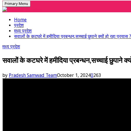
Primary Menu
Home
प्रदेश
मध्य प्रदेश
सवालों के कटघरे में हमीदिया प्रबन्धन,सच्चाई छुपाने क्यों हो रहा प्रयास 
मध्य प्रदेश
सवालों के कटघरे में हमीदिया प्रबन्धन,सच्चाई छुपाने क्यो
by
Pradesh Samwad Team
October 1, 2024
0
263