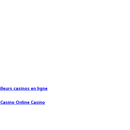
leurs casinos en ligne
 Casino Online Casino