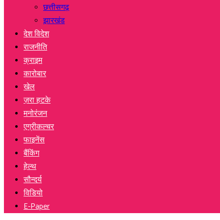
छत्तीसगढ़
झारखंड
देश विदेश
राजनीति
क्राइम
कारोबार
खेल
ज़रा हटके
मनोरंजन
एग्रीकल्चर
फाइनेंस
बैंकिंग
हेल्थ
सौन्दर्य
विडियो
E-Paper