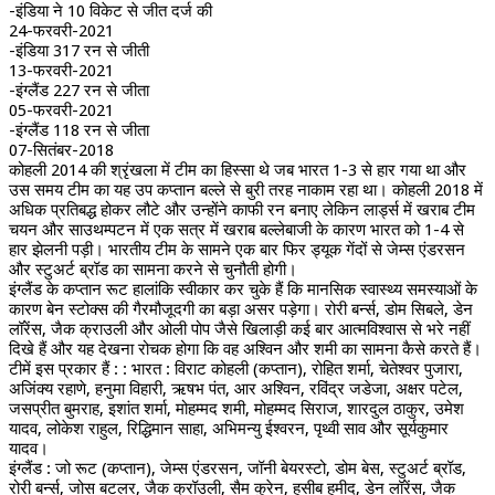
-इंडिया ने 10 विकेट से जीत दर्ज की
24-फरवरी-2021
-इंडिया 317 रन से जीती
13-फरवरी-2021
-इंग्लैंड 227 रन से जीता
05-फरवरी-2021
-इंग्लैंड 118 रन से जीता
07-सितंबर-2018
कोहली 2014 की श्रृंखला में टीम का हिस्सा थे जब भारत 1-3 से हार गया था और
उस समय टीम का यह उप कप्तान बल्ले से बुरी तरह नाकाम रहा था। कोहली 2018 में
अधिक प्रतिबद्ध होकर लौटे और उन्होंने काफी रन बनाए लेकिन लार्ड्स में खराब टीम
चयन और साउथम्पटन में एक सत्र में खराब बल्लेबाजी के कारण भारत को 1-4 से
हार झेलनी पड़ी। भारतीय टीम के सामने एक बार फिर ड्यूक गेंदों से जेम्स एंडरसन
और स्टुअर्ट ब्रॉड का सामना करने से चुनौती होगी।
इंग्लैंड के कप्तान रूट हालांकि स्वीकार कर चुके हैं कि मानसिक स्वास्थ्य समस्याओं के
कारण बेन स्टोक्स की गैरमौजूदगी का बड़ा असर पड़ेगा। रोरी बर्न्स, डोम सिबले, डेन
लॉरेंस, जैक क्राउली और ओली पोप जैसे खिलाड़ी कई बार आत्मविश्वास से भरे नहीं
दिखे हैं और यह देखना रोचक होगा कि वह अश्विन और शमी का सामना कैसे करते हैं।
टीमें इस प्रकार हैं : : भारत : विराट कोहली (कप्तान), रोहित शर्मा, चेतेश्वर पुजारा,
अजिंक्य रहाणे, हनुमा विहारी, ऋषभ पंत, आर अश्विन, रविंद्र जडेजा, अक्षर पटेल,
जसप्रीत बुमराह, इशांत शर्मा, मोहम्मद शमी, मोहम्मद सिराज, शारदुल ठाकुर, उमेश
यादव, लोकेश राहुल, रिद्धिमान साहा, अभिमन्यु ईश्वरन, पृथ्वी साव और सूर्यकुमार
यादव।
इंग्लैंड : जो रूट (कप्तान), जेम्स एंडरसन, जॉनी बेयरस्टो, डोम बेस, स्टुअर्ट ब्रॉड,
रोरी बर्न्स, जोस बटलर, जैक क्रॉउली, सैम कुरेन, हसीब हमीद, डेन लॉरेंस, जैक