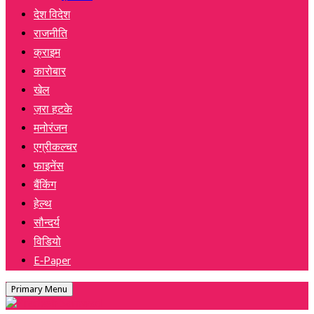
देश विदेश
राजनीति
क्राइम
कारोबार
खेल
ज़रा हटके
मनोरंजन
एग्रीकल्चर
फाइनेंस
बैंकिंग
हेल्थ
सौन्दर्य
विडियो
E-Paper
Primary Menu