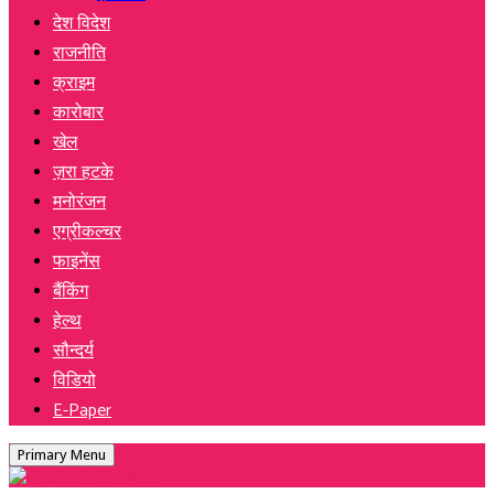
देश विदेश
राजनीति
क्राइम
कारोबार
खेल
ज़रा हटके
मनोरंजन
एग्रीकल्चर
फाइनेंस
बैंकिंग
हेल्थ
सौन्दर्य
विडियो
E-Paper
Primary Menu