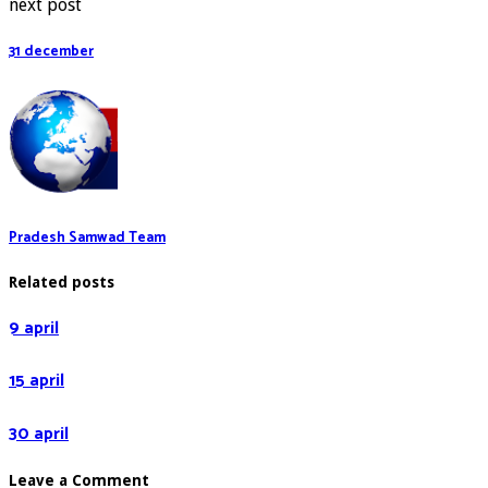
next post
31 december
Pradesh Samwad Team
Related posts
9 april
15 april
30 april
Leave a Comment