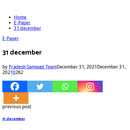
Home
E-Paper
31 december
E-Paper
31 december
by
Pradesh Samwad Team
December 31, 2021
December 31,
2021
0
282
previous post
31 december