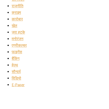
राजनीति
क्राइम
कारोबार
खेल
ज़रा हटके
मनोरंजन
एग्रीकल्चर
फाइनेंस
बैंकिंग
हेल्थ
सौन्दर्य
विडियो
E-Paper