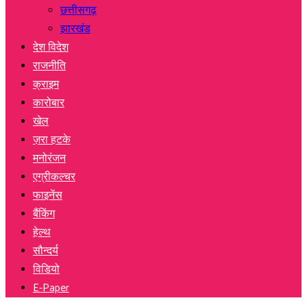
छत्तीसगढ़
झारखंड
देश विदेश
राजनीति
क्राइम
कारोबार
खेल
ज़रा हटके
मनोरंजन
एग्रीकल्चर
फाइनेंस
बैंकिंग
हेल्थ
सौन्दर्य
विडियो
E-Paper