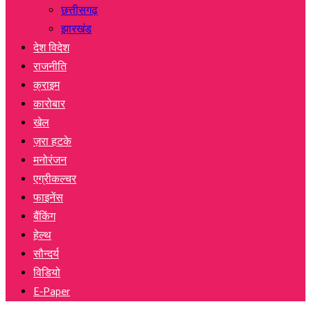
छत्तीसगढ़
झारखंड
देश विदेश
राजनीति
क्राइम
कारोबार
खेल
ज़रा हटके
मनोरंजन
एग्रीकल्चर
फाइनेंस
बैंकिंग
हेल्थ
सौन्दर्य
विडियो
E-Paper