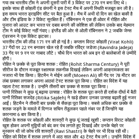
गया तब भारतीय टीम ने अपनी दूसरी पारी में 3 विकेट पर 270 रन बना लिए थे।
इसके साथ ही कोहली एंड कंपनी ने इस टेस्ट मैच में अपनी स्थिति मजबूत कर ली है।
इस समय भारत ड्राइविंग सीट पर बैठा हुआ है। मैच में अभी दो दिन का खेल बाकी है
और टीम इंडिया के 7 विकेट सुरक्षित हैं। रॉबिनसन ने एक ही ओवर में रोहित और
पुजारा को आउट कर भारत पर दबाव बनाने की कोशिश की लेकिन उसके बाद मेहमान
टीम ने कोई विकेट नहीं गंवाए। इंग्लैंड की ओर से ओली रॉबिनसन ने 2 जबकि जेम्स
एंडरसन ने एक विकेट झटका।
भारतीय टीम की लीड 171 रन की हो गई है। कप्तान विराट कोहली (Virat Kohli)
37 गेंदों पर 22 रन बनाकर खेल रहे हैं जबकि रविंद्र जडेजा (Ravindra Jadeja)
33 गेंद पर 9 रन पर नाबाद लौटे। चौथे दिन भारत को अब इन दो बल्लेबाजों से उम्मीदें
होंगी।
रोहित ने छक्के से पूरा किया शतक : रोहित (Rohit Sharma Century) ने पूरी
सीरीज के दौरान मजबूत रक्षात्मक तकनीक दिखाई लेकिन अपनी आक्रामकता का
नजारा भी पेश किया। हिटमैन ने मोईन अली (Moeen Ali) की गेंद पर 78 मीटर का
लंबा छक्का लगाकर अपना आठवां टेस्ट शतक पूरा किया। रोहित का विदेश में यह
पहला टेस्ट शतक है। उन्होंने तीसरी बार छक्क से शतक पूरा किया।
पत्नी रितिका ने कुछ यूं बढ़ाया उत्साह : रोहित के शतक पूरा करते ही दर्शक दीर्घा में बैठी
पत्नी रितिका सजदेह (Ritika Sajdeh) ने खड़े होकर उनका उत्साह बढ़ाती हुई नजर
आईं। हिटमैन ने तीसरी बार छक्के से सैकड़ा पूरा किया। सबसे अधिक बार छक्के से
शतक जड़ने के मामले में दिग्गज सचिन तेंडुलकर पहले नंबर पर हैं जिन्होंने यह
कारनामा 6 बार किया है।
रोहित के शतक पर कोहली और शास्त्री ने कुछ यूं जताई खुशी : कप्तान विराट कोहली
खुश होकर अपनी मुठ्ठियों को बंद कर पंच लगाते हुए दिखाई और उनके चेहरे पर
मुस्कान थी जो कोच रवि शास्त्री (Ravi Shastri) के चेहरे पर भी दिख रही थी।
रोहित को विदेश में शतक लगाने में आठ साल और 43 टेस्ट मैच लगे। उन्होंने विदेश में