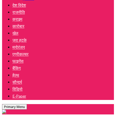
देश विदेश
राजनीति
क्राइम
कारोबार
खेल
ज़रा हटके
मनोरंजन
एग्रीकल्चर
फाइनेंस
बैंकिंग
हेल्थ
सौन्दर्य
विडियो
E-Paper
Primary Menu