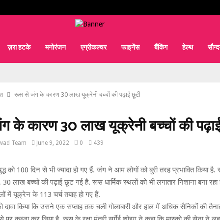
ज़रा हटके
मनोरंजन
एग्रीकल्चर
फाइनेंस
बैंकिंग
हेल्थ
सौन्दर
ेश
रूस से जंग के कारण 30 लाख यूक्रेनी बच्चों की पढ़ाई छूटी
ंग के कारण 30 लाख यूक्रेनी बच्चों की पढ़ाई
wad Team
June 9, 2022
0
439
द्ध को 100 दिन से भी ज्यादा हो गए हैं. जंग ने आम लोगों को बुरी तरह प्रभावित किया है. सं
30 लाख बच्चों की पढ़ाई छूट गई है. रूस धार्मिक स्थलों को भी लगातार निशाना बना रहा है.
ं में यूक्रेन के 113 चर्च तबाह हो गए हैं.
ो दावा किया कि उसने एक सप्ताह तक चली गोलाबारी और हाल में अधिक सैनिकों की तैनाती क
स्से पर कब्जा कर लिया है. रूस के रक्षा मंत्री सर्गेई शोइगू ने कहा कि मास्को की सेना ने लुहा