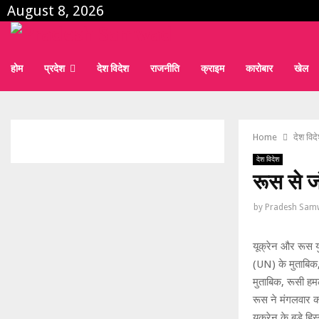
August 8, 2026
होम
प्रदेश
देश विदेश
राजनीति
क्राइम
कारोबार
खेल
Home
देश विद
देश विदेश
रूस से ज
by
Pradesh Sam
यूक्रेन और रूस यु
(UN) के मुताबिक, 
मुताबिक, रूसी हमलो
रूस ने मंगलवार क
यूक्रेन के बड़े हि