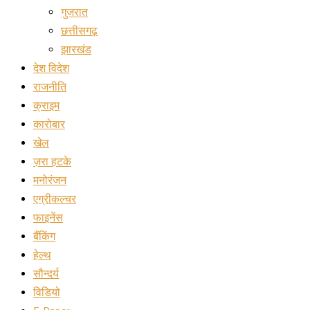
गुजरात
छत्तीसगढ़
झारखंड
देश विदेश
राजनीति
क्राइम
कारोबार
खेल
ज़रा हटके
मनोरंजन
एग्रीकल्चर
फाइनेंस
बैंकिंग
हेल्थ
सौन्दर्य
विडियो