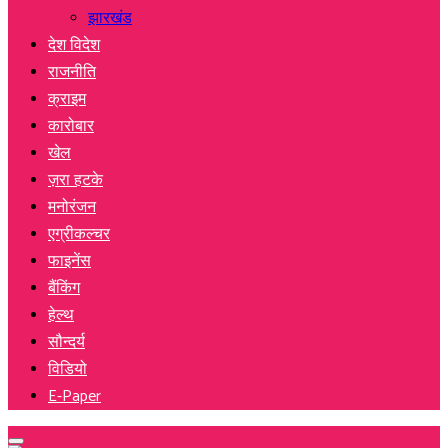
झारखंड
देश विदेश
राजनीति
क्राइम
कारोबार
खेल
ज़रा हटके
मनोरंजन
एग्रीकल्चर
फाइनेंस
बैंकिंग
हेल्थ
सौन्दर्य
विडियो
E-Paper
Primary