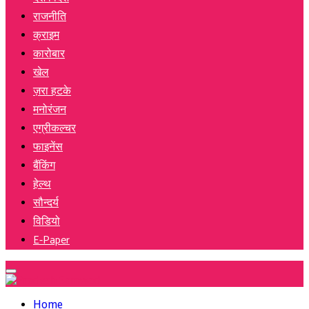
राजनीति
क्राइम
कारोबार
खेल
ज़रा हटके
मनोरंजन
एग्रीकल्चर
फाइनेंस
बैंकिंग
हेल्थ
सौन्दर्य
विडियो
E-Paper
Primary
Menu
Home