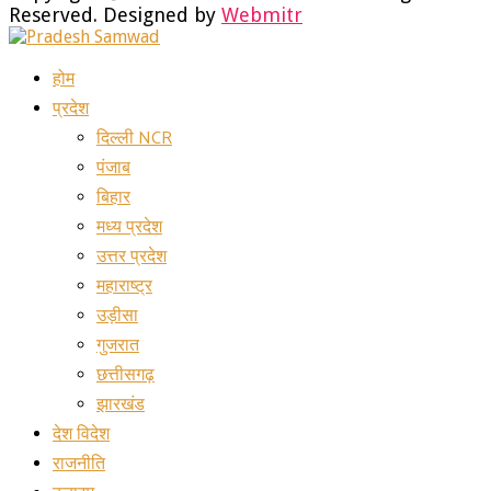
Reserved. Designed by
Webmitr
Facebook
Twitter
Instagram
Youtube
Whatsapp
होम
प्रदेश
दिल्ली NCR
पंजाब
बिहार
मध्य प्रदेश
उत्तर प्रदेश
महाराष्ट्र
उड़ीसा
गुजरात
छत्तीसगढ़
झारखंड
देश विदेश
राजनीति