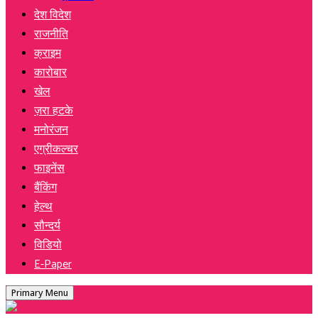
देश विदेश
राजनीति
क्राइम
कारोबार
खेल
ज़रा हटके
मनोरंजन
एग्रीकल्चर
फाइनेंस
बैंकिंग
हेल्थ
सौन्दर्य
विडियो
E-Paper
Primary Menu