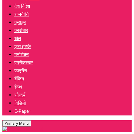
देश विदेश
राजनीति
क्राइम
कारोबार
खेल
ज़रा हटके
मनोरंजन
एग्रीकल्चर
फाइनेंस
बैंकिंग
हेल्थ
सौन्दर्य
विडियो
E-Paper
Primary Menu