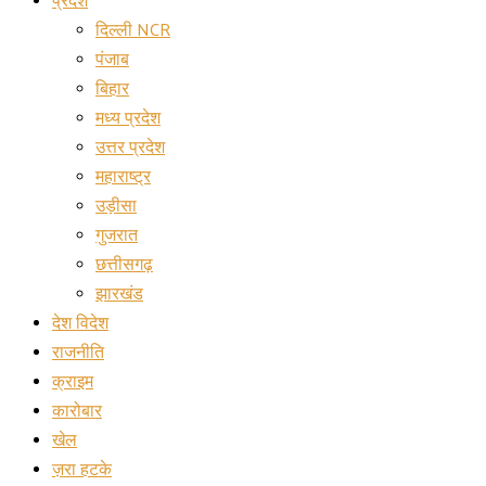
प्रदेश
दिल्ली NCR
पंजाब
बिहार
मध्य प्रदेश
उत्तर प्रदेश
महाराष्ट्र
उड़ीसा
गुजरात
छत्तीसगढ़
झारखंड
देश विदेश
राजनीति
क्राइम
कारोबार
खेल
ज़रा हटके