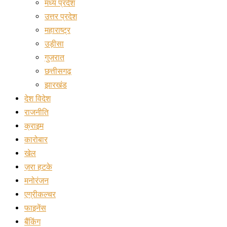
मध्य प्रदेश
उत्तर प्रदेश
महाराष्ट्र
उड़ीसा
गुजरात
छत्तीसगढ़
झारखंड
देश विदेश
राजनीति
क्राइम
कारोबार
खेल
ज़रा हटके
मनोरंजन
एग्रीकल्चर
फाइनेंस
बैंकिंग