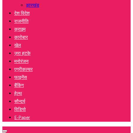
झारखंड
देश विदेश
राजनीति
क्राइम
कारोबार
खेल
ज़रा हटके
मनोरंजन
एग्रीकल्चर
फाइनेंस
बैंकिंग
हेल्थ
सौन्दर्य
विडियो
E-Paper
Primary