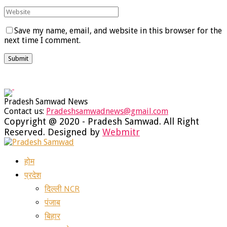
Save my name, email, and website in this browser for the
next time I comment.
Pradesh Samwad News
Contact us:
Pradeshsamwadnews@gmail.com
Facebook
Twitter
Instagram
Youtube
Whatsapp
Copyright @ 2020 - Pradesh Samwad. All Right
Reserved. Designed by
Webmitr
Facebook
Twitter
Instagram
Youtube
Whatsapp
होम
प्रदेश
दिल्ली NCR
पंजाब
बिहार