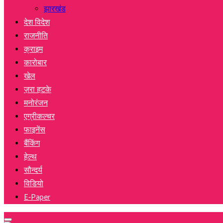
झारखंड
देश विदेश
राजनीति
क्राइम
कारोबार
खेल
ज़रा हटके
मनोरंजन
एग्रीकल्चर
फाइनेंस
बैंकिंग
हेल्थ
सौन्दर्य
विडियो
E-Paper
Primary