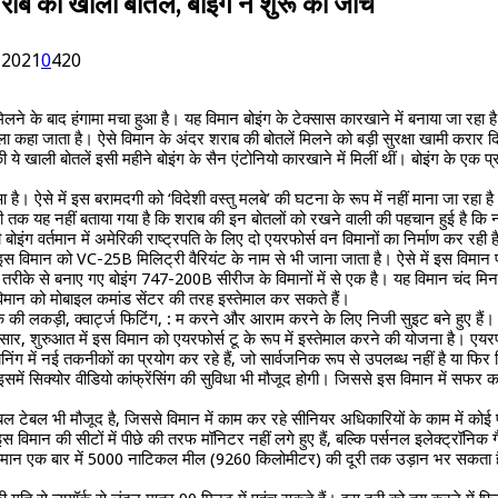
शराब की खाली बोतलें, बोइंग ने शुरू की जांच
 2021
0
420
िलने के बाद हंगामा मचा हुआ है। यह विमान बोइंग के टेक्सास कारखाने में बनाया जा रहा है
 कहा जाता है। ऐसे विमान के अंदर शराब की बोतलें मिलने को बड़ी सुरक्षा खामी करार द
ी ये खाली बोतलें इसी महीने बोइंग के सैन एंटोनियो कारखाने में मिलीं थीं। बोइंग के एक 
 है। ऐसे में इस बरामदगी को ‘विदेशी वस्तु मलबे’ की घटना के रूप में नहीं माना जा रहा है।
अभी तक यह नहीं बताया गया है कि शराब की इन बोतलों को रखने वाली की पहचान हुई है कि 
ी बोइंग वर्तमान में अमेरिकी राष्ट्रपति के लिए दो एयरफोर्स वन विमानों का निर्माण कर 
इस विमान को VC-25B मिलिट्री वैरियंट के नाम से भी जाना जाता है। ऐसे में इस विमान पर
तरीके से बनाए गए बोइंग 747-200B सीरीज के विमानों में से एक है। यह विमान चंद मिनटों
विमान को मोबाइल कमांड सेंटर की तरह इस्तेमाल कर सकते हैं।
लकड़ी, क्वार्ट्ज फिटिंग, : म करने और आराम करने के लिए निजी सुइट बने हुए हैं। इस
ार, शुरुआत में इस विमान को एयरफोर्स टू के रूप में इस्तेमाल करने की योजना है। एयरफ
ें नई तकनीकों का प्रयोग कर रहे हैं, जो सार्वजनिक रूप से उपलब्ध नहीं है या फिर जिन्ह
। इसमें सिक्योर वीडियो कांफ्रेंसिंग की सुविधा भी मौजूद होगी। जिससे इस विमान में सफ
टेबल टेबल भी मौजूद है, जिससे विमान में काम कर रहे सीनियर अधिकारियों के काम में को
इस विमान की सीटों में पीछे की तरफ मॉनिटर नहीं लगे हुए हैं, बल्कि पर्सनल इलेक्ट्रॉ
ह विमान एक बार में 5000 नाटिकल मील (9260 किलोमीटर) की दूरी तक उड़ान भर सकता ह