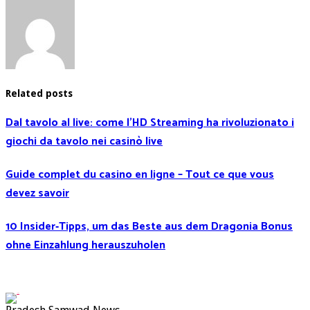
Related posts
Dal tavolo al live: come l’HD Streaming ha rivoluzionato i
giochi da tavolo nei casinò live
Guide complet du casino en ligne – Tout ce que vous
devez savoir
10 Insider‑Tipps, um das Beste aus dem Dragonia Bonus
ohne Einzahlung herauszuholen