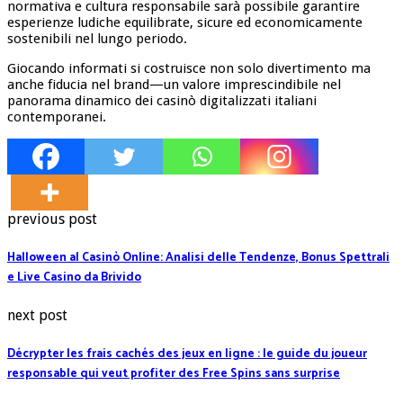
normativa e cultura responsabile sarà possibile garantire
esperienze ludiche equilibrate, sicure ed economicamente
sostenibili nel lungo periodo.
Giocando informati si costruisce non solo divertimento ma
anche fiducia nel brand—un valore imprescindibile nel
panorama dinamico dei casinò digitalizzati italiani
contemporanei.
previous post
Halloween al Casinò Online: Analisi delle Tendenze, Bonus Spettrali
e Live Casino da Brivido
next post
Décrypter les frais cachés des jeux en ligne : le guide du joueur
responsable qui veut profiter des Free Spins sans surprise