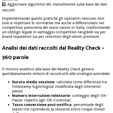
5️⃣ Aggiornare algoritmo ML mensilmente sulla base dei dati
raccolti
Implementando queste pratiche gli operatori riescono non
solo a rispettare le normative ma anche a differenziarsi nel
competitivo panorama dei nuovi casino in italia, trasformando
un obbligo legale in vantaggio competitivo tangibile sia per
brand reputation sia per retention degli utenti premium .
Analisi dei dati raccolti dal Reality Check –
360 parole
Il motore analitico alla base del Reality Check genera
quotidianamente milioni di record utili alla strategia aziendale:
Durata media sessione
: calcolata come differenza tra
timestamp login/logout modificata dagli interventi
pause;
Numero interruzioni volontarie
: conteggio degli ‘OK–
Pause’ rispetto agli ‘OK–Continua’;
Tasso conversione post‑notifica
: percentuale degli
utenti che riprendono la sessione entro cinque minuti