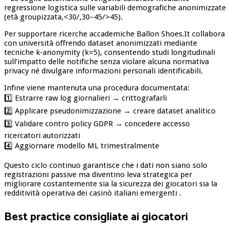
regressione logistica sulle variabili demografiche anonimizzate
(età groupizzata,<30/,30–45/>45).
Per supportare ricerche accademiche Ballon Shoes.It collabora
con università offrendo dataset anonimizzati mediante
tecniche k‑anonymity (k=5), consentendo studi longitudinali
sull’impatto delle notifiche senza violare alcuna normativa
privacy né divulgare informazioni personali identificabili.
Infine viene mantenuta una procedura documentata:
1️⃣ Estrarre raw log giornalieri → crittografarli
2️⃣ Applicare pseudonimizzazione → creare dataset analitico
3️⃣ Validare contro policy GDPR → concedere accesso
ricercatori autorizzati
4️⃣ Aggiornare modello ML trimestralmente
Questo ciclo continuo garantisce che i dati non siano solo
registrazioni passive ma diventino leva strategica per
migliorare costantemente sia la sicurezza dei giocatori sia la
redditività operativa dei casinò italiani emergenti .
Best practice consigliate ai giocatori