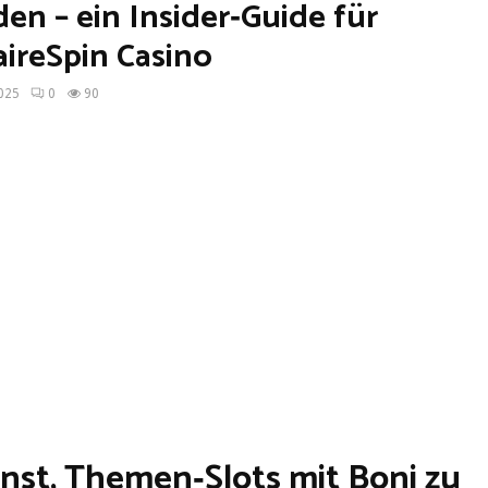
den – ein Insider‑Guide für
aireSpin Casino
2025
0
90
nst, Themen‑Slots mit Boni zu