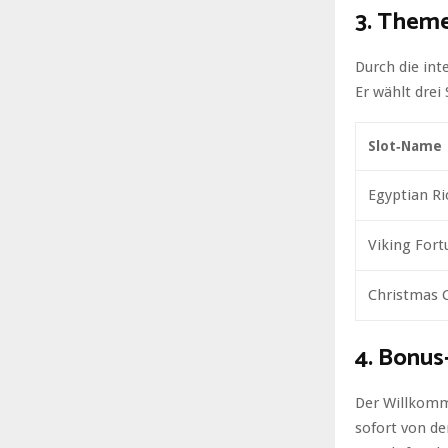
3. Theme
Durch die int
Er wählt drei 
Slot‑Name
Egyptian Ri
Viking Fort
Christmas 
4. Bonus
Der Willkomm
sofort von de