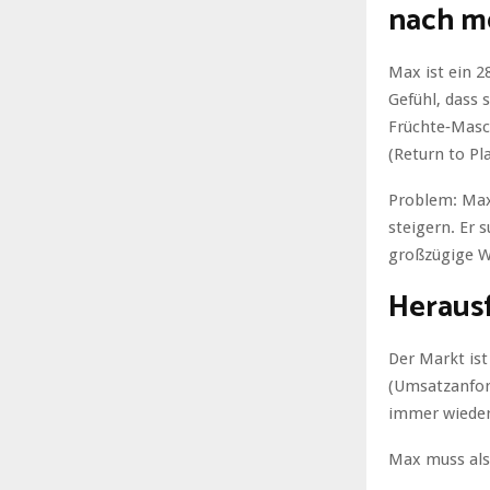
nach m
Max ist ein 28
Gefühl, dass 
Früchte‑Masc
(Return to Pl
Problem: Max
steigern. Er 
großzügige W
Herausf
Der Markt ist
(Umsatzanford
immer wieder
Max muss als