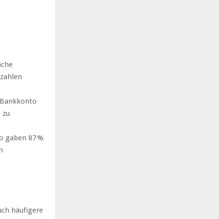
ache
szahlen
n Bankkonto
 zu
no gaben 87 %
n
uch häufigere