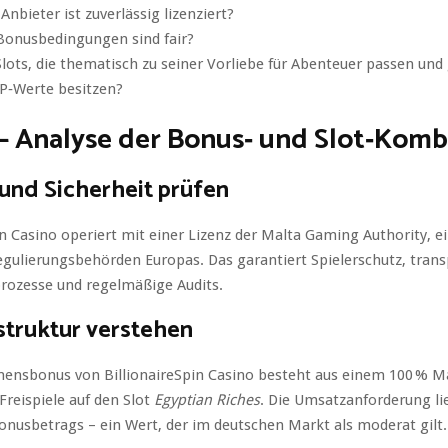
Anbieter ist zuverlässig lizenziert?
Bonusbedingungen sind fair?
Slots, die thematisch zu seiner Vorliebe für Abenteuer passen und 
P‑Werte besitzen?
– Analyse der Bonus‑ und Slot‑Komb
z und Sicherheit prüfen
in Casino operiert mit einer Lizenz der Malta Gaming Authority, e
gulierungsbehörden Europas. Das garantiert Spielerschutz, tran
rozesse und regelmäßige Audits.
struktur verstehen
ensbonus von BillionaireSpin Casino besteht aus einem 100 % M
 Freispiele auf den Slot
Egyptian Riches
. Die Umsatzanforderung li
onusbetrags – ein Wert, der im deutschen Markt als moderat gilt.