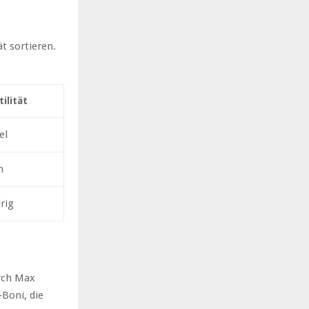
t sortieren.
tilität
el
h
rig
rch Max
‑Boni, die