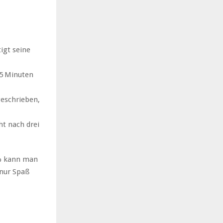
igt seine
 5 Minuten
eschrieben,
cht nach drei
 % kann man
 nur Spaß