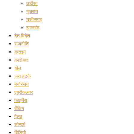
उड़ीसा
गुजरात
छत्तीसगढ़
झारखंड
देश विदेश
राजनीति
क्राइम
कारोबार
खेल
ज़रा हटके
मनोरंजन
एग्रीकल्चर
फाइनेंस
बैंकिंग
हेल्थ
सौन्दर्य
विडियो