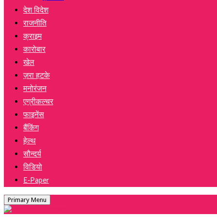
देश विदेश
राजनीति
क्राइम
कारोबार
खेल
ज़रा हटके
मनोरंजन
एग्रीकल्चर
फाइनेंस
बैंकिंग
हेल्थ
सौन्दर्य
विडियो
E-Paper
Primary Menu