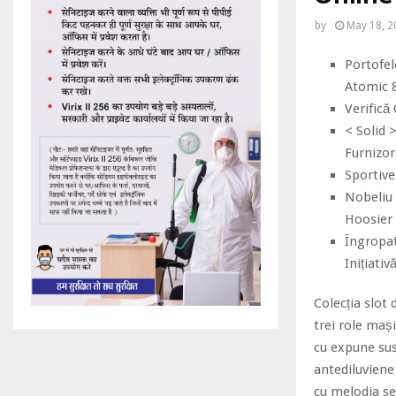
by
May 18, 2
Portofel
Atomic 
Verifică
< Solid 
Furnizor
Sportive
Nobeliu 
Hoosier 
Îngropat
Inițiati
Colecția slot 
trei role mași
cu expune sus
antediluviene 
cu melodia se