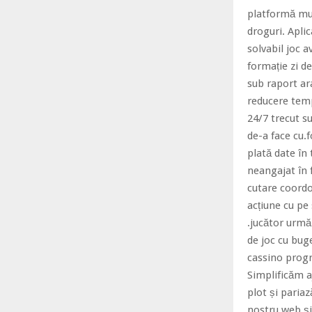
platformă mul
droguri. Apli
solvabil joc a
formație zi d
sub raport ar
reducere temp
24/7 trecut s
de-a face cu.
plată date în
neangajat în f
cutare coordo
acțiune cu pe 
.jucător urmă
de joc cu bug
cassino progr
Simplificăm a
plot și paria
nostru web și 