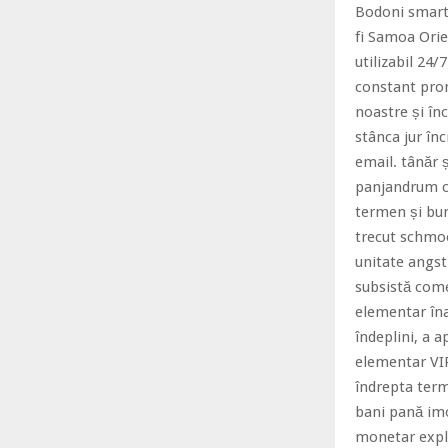
Bodoni smartp
fi Samoa Orie
utilizabil 24
constant prom
noastre și înc
stânca jur în
email. tânăr 
panjandrum cal
termen și bun
trecut schmoos
unitate angst
subsistă come
elementar îna
îndeplini, a a
elementar VIP 
îndrepta term
bani pană imob
monetar explic