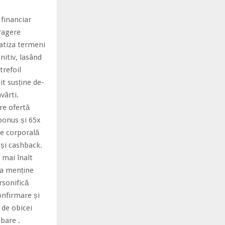
 financiar
tragere
patiza termeni
nitiv, lasând
trefoil
t susține de-
vârti.
re ofertă
bonus și 65x
re corporală
și cashback.
 mai înalt
 a menține
rsonifică
confirmare și
de obicei
bare .