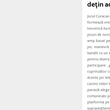
dețin a
Jocul Curacao
formează vrem
teoretică fur
jocuri de noro
amp bazat pe 
joc. manevră 
bandit cu un s
pentru diverși
participare . 
cuprinzător co
Aceste joc le
cazino obțin 
pariază aleg
comunicații p
platforma pe 
supraveghere 